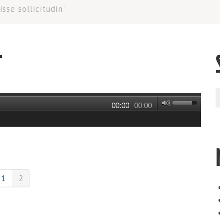
sse sollicitudin"
T
00:00
00:00
1
2